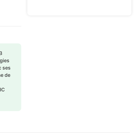
B
gies
c ses
me de
IC